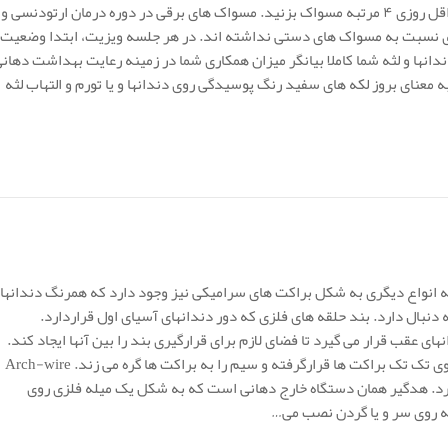
شود در طول دوره ای که تحت درمان ارتودنسی قرار دارید، حداقل روزی ۴ مرتبه مسواک بزنید. مسواک های برقی در دوره درمان ارتودنسی و
زیادی نسبت به مسواک های دستی نداشته اند. در هر جلسه ویزیت، ابتدا وضعیت
انها و لثه شما کاملا بیانگر میزان همکاری شما در زمینه رعایت بهداشت دهان
نای بروز لکه های سفید رنگ پوسیدگی روی دندانها و یا تورم و التهاب لثه
ه انواع دیگری به شکل براکت های سرامیکی نیز وجود دارد که همرنگ دندانها
نبال دارد. بند حلقه های فلزی که دور دندانهای آسیای اول قراردارد.
ای عقب قرار می گیرد تا فضای لازم برای قرارگیری بند را بین آنها ایجاد کند.
O-Ring حلقه های با انواع رنگ ها که پس از قراردادن سیم روی تک تک براکت ها قرارگرفته و سیم را به براکت ها گره می زند. Arch-wire
گیرد. هدگیر همان دستگاه خارج دهانی است که به شکل یک میله فلزی روی
ه روی سر و یا گردن نصب می…