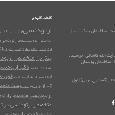
کلمات کلیدی
ارتودنسی
ندا | ساختمان بانک شهر |
ارتودنسی ثابت
ا
ارتودنسی فک
سرامیکی
ارتودنسی شفاف
ان
ارتودنسی متحرک
ارتودنسی نامرئی
آیت الله کاشانی | نرسیده
بهترین متخصص ارتود
دکتر ارتودنس
فک
درمان ارتودنسی
فوق ت
ارتودنسی در تهران
سن دندانی
آدرس شرق تهران: نارمک| چهارراه تلفنخانه | خیابان ثانی(46متری غربی) | اول
تهران
لیست متخصص
قیمت ارتودنسی
ارتودنسی
متخصص ارتود
متخصص ارتودنسی در ته
آباد
متخصص ارتودنسی د