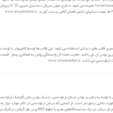
نباشد بر اساس روشی علمی که کشیدن سریال دندانها (serial extraction) نامیده می شود با خارج نمون سریال دندانهای شیری (C, D) رو
سری قالب های دندانی استفاده می شود. این قالب ها توسط کامپیوتر با توجه به
ي بودن آن مي باشد. معايب عمده آن وابستگي روش به همكاري بيمار – قيمت
 باشد. www.drsadreddini.ir
ا توجه به زمان بر بودن درمان ارتودنسی، نزدیک بودن محل کلینیک ارتودنس
یت بالایی برخوردار است. از آنجایی که درمان ارتودنسی در اکثر موارد نیاز به
ویزیت‌هایی پیاپی برای مدت درمان دارد بنابراین انتخاب محل مرکز درمان نزدیک به ایستگاه‌های مترو یا خطوط BRT و در نظر گرفتن ترافیک 