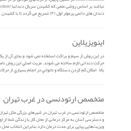
دندان های دائمی پرمولر اول (۴) تسریع می گردد تا با کشیدن ۴ ها بقیه دندانهای دائمی فضای کافی بدست آورند. www.drsadreddini.ir
اینویزیلاین
در این روش از سیم و براکت استفاده نمی شود و بجای آن از یک
حرکت دندانی لازم ساخته می شوند. مزيت اصلي اين روش نامري
بالا – امكان گم كردن دستگاه و ناتواني در انجام بسياري از حركات ارتودنسي مي
متخصص ارتودنسی در غرب تهران
متخصص ارتودنسی در غرب تهران در شهرهای بزرگی مثل تهران ب
و دسترسی آسان به مرکز درمانی از محل کار یا زندگی شما از اولو