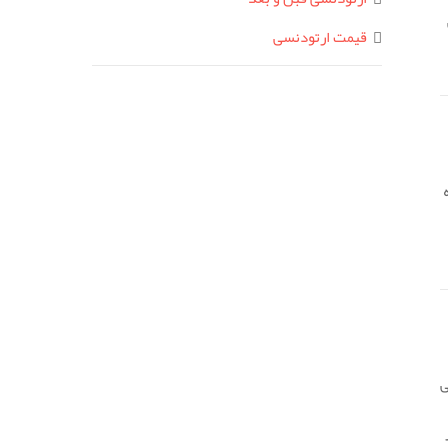
یش
قیمت ارتودنسی
ی
در