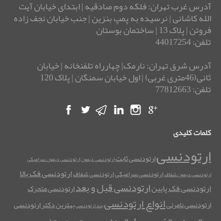
آدرس غرب تهران: فلکه دوم صادقیه | ابتدای خیابان آیت
الله کاشانی | نرسیده به پمپ بنزین | جنب خیابان نجف زاده
فروتن | پلاک 13 | ساختمان بوستان
تلفن: 44017254
آدرس شرق تهران: نارمک| چهارراه تلفنخانه | خیابان
ثانی(46متری غربی) | اول خیابان سمنگان | پلاک 120
تلفن: 77812663
کلمات کلیدی
ارتودنسی
ارتودنسی ثابت
ارتودنسی دیمون
ارتودنسی دیمون سرامیکی
ارتودنسی فک بالا
ارتودنسی سرامیکی
ارتودنسی شفاف
ارتودنسی دیمون شفاف
ارتودنسی قبل و بعد
ارتودنسی فک پایین
ارتودنسی متحرک
انواع ارتودنسی
ارتودنسی نامرئی
بهترین دکتر ارتودنسی
بند ارتودنسی