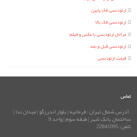
ارتودنسی فک پایین
ارتودنسی فک بالا
مراحل ارتودنسی با عکس و فیلم
ارتودنسی قبل و بعد
قیمت ارتودنسی
تماس
آدرس شمال تهران : فرمانیه | بلوار اندرزگو | میدان ندا |
ساختمان بانک شهر | طبقه سوم | واحد 9
تلفن: 22841095