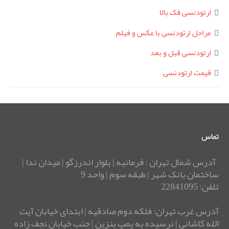
ارتودنسی فک بالا
مراحل ارتودنسی با عکس و فیلم
ارتودنسی قبل و بعد
قیمت ارتودنسی
تماس
آدرس شمال تهران : فرمانیه | بلوار اندرزگو | میدان ندا |
ساختمان بانک شهر | طبقه سوم | واحد 9
تلفن: 22841095
آدرس غرب تهران: فلکه دوم صادقیه | ابتدای خیابان آیت
الله کاشانی | نرسیده به پمپ بنزین | جنب خیابان نجف زاده