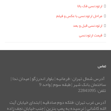
ارتودنسی فک بالا
مراحل ارتودنسی با عکس و فیلم
ارتودنسی قبل و بعد
قیمت ارتودنسی
تماس
آدرس شمال تهران : فرمانیه | بلوار اندرزگو | میدان ندا |
ساختمان بانک شهر | طبقه سوم | واحد 9
تلفن: 22841095
آدرس غرب تهران: فلکه دوم صادقیه | ابتدای خیابان آیت
الله کاشانی | نرسیده به پمپ بنزین | جنب خیابان نجف زاده