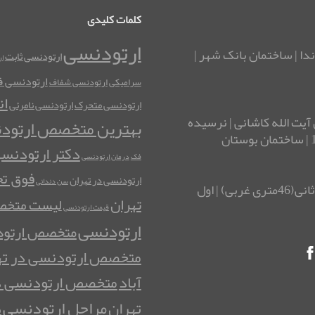
کلمات کلیدی
ارتودنسی
ندا | ساختمان بانک شهر |
ارتودنسی ثابت
ا
ارتودنسی فک
سرامیکی
ارتودنسی شفاف
ان
ارتودنسی متحرک
ارتودنسی نامرئی
آیت الله کاشانی | نرسیده
بهترین متخصص ارتود
دکتر ارتودنس
فک
درمان ارتودنسی
فوق ت
ارتودنسی در تهران
سن دندانی
آدرس شرق تهران: نارمک| چهارراه تلفنخانه | خیابان ثانی(46متری غربی) | اول
تهران
لیست متخصص
قیمت ارتودنسی
ارتودنسی
متخصص ارتود
متخصص ارتودنسی در ته
آباد
متخصص ارتودنسی د
مراحل ارتودنسی
تهران
م