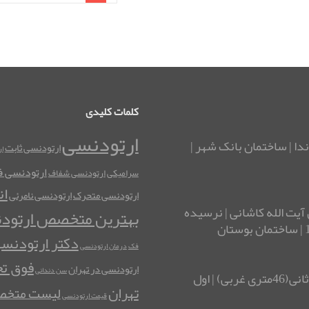
کلمات کلیدی
ارتودنسی
ندا | ساختمان بانک شهر |
ارتودنسی ثابت
ا
ارتودنسی فک
سرامیکی
ارتودنسی شفاف
ان
ارتودنسی متحرک
ارتودنسی نامرئی
آیت الله کاشانی | نرسیده
بهترین متخصص ارتود
دکتر ارتودنس
فک
درمان ارتودنسی
فوق ت
ارتودنسی در تهران
سن دندانی
آدرس شرق تهران: نارمک| چهارراه تلفنخانه | خیابان ثانی(46متری غربی) | اول
تهران
لیست متخصص
قیمت ارتودنسی