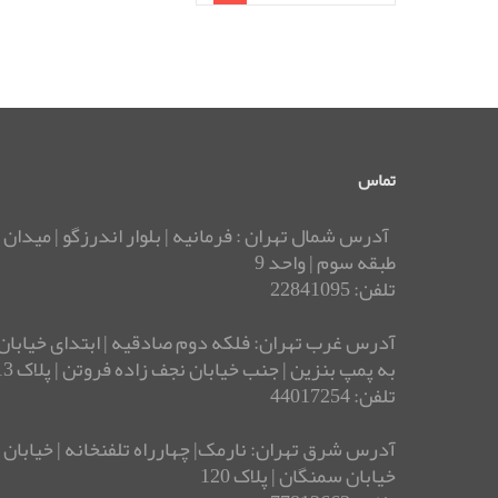
تماس
آدرس شمال تهران : فرمانیه | بلوار اندرزگو | میدان 
طبقه سوم | واحد 9
تلفن: 22841095
آدرس غرب تهران: فلکه دوم صادقیه | ابتدای خیابان 
به پمپ بنزین | جنب خیابان نجف زاده فروتن | پلاک 13 | ساختمان بوستان
تلفن: 44017254
خیابان سمنگان | پلاک 120