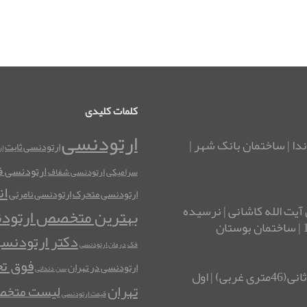
کلمات کلیدی
ارتودنسی
ندا | ساختمان بانک شهر |
ارتودنسی ثابت
ا
ارتودنسی فک
سرامیکی
ارتودنسی شفاف
ان
ارتودنسی متحرک
ارتودنسی نامرئی
آیت الله کاشانی | نرسیده
بهترین متخصص ارتود
دکتر ارتودنس
فک
درمان ارتودنسی
فوق ت
ارتودنسی در تهران
سن دندانی
آدرس شرق تهران: نارمک| چهارراه تلفنخانه | خیابان ثانی(46متری غربی) | اول
تهران
لیست متخصص
قیمت ارتودنسی