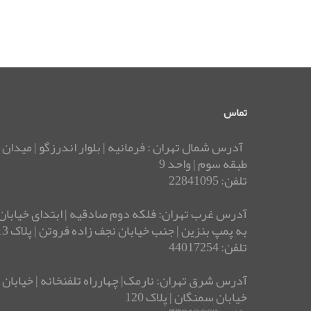
تماس
آدرس شمال تهران : فرمانیه | بلوار اندرزگو | میدان 
طبقه سوم | واحد 9
تلفن: 22841095
آدرس غرب تهران: فلکه دوم صادقیه | ابتدای خیابان 
به پمپ بنزین | جنب خیابان نجف زاده فروتن | پلاک 13 | ساختمان بوستان
تلفن: 44017254
خیابان سمنگان | پلاک 120