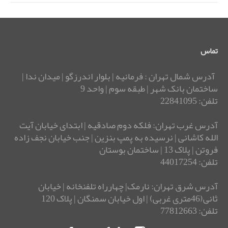
تماس
آدرس شمال تهران : فرمانیه | بلوار اندرزگو | میدان ندا |
ساختمان بانک شهر | طبقه سوم | واحد 9
تلفن: 22841095
آدرس غرب تهران: فلکه دوم صادقیه | ابتدای خیابان آیت
الله کاشانی | نرسیده به پمپ بنزین | جنب خیابان نجف زاده
فروتن | پلاک 13 | ساختمان بوستان
تلفن: 44017254
آدرس شرق تهران: نارمک| چهارراه تلفنخانه | خیابان
ثانی(46متری غربی) | اول خیابان سمنگان | پلاک 120
تلفن: 77812663