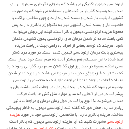
ارتودنسی دیمون تکنیکی می باشد که به جای نگهداری سیم ها بر روی
دندان به وسیله کش از براکت هایی استفاده می شود که به صورت
کشویی قابلیت باز شدن و بسته شدن دارند و چون ساختن براکت با
خاصیت باز و بسته شدن کشویی نیاز به تکنولوژی بالاتری دارند پس
معمولا هزینه ارتودنسی دیمون بالاتر است. البته این روش می‌تواند
کمی باعث ساده تر شدن درمان های ارتودنسی بدون کشیدن دندان
شود، هرچند که توسط بعضی از افراد به راهی جهت دریافت هزینه
بیشتری بابت درمان ارتودنسی تبدیل شده است. در مورد درد کمتر
ادعا شده با این سیستم هم بیشتر آنچه که مهم است خود بیمار است.
یعنی اینکه معمولا در چند روز اول گذاشتن سیم درد گذرایی وجود دارد
که بیشتر به فیزیولوژی بدن بیمار مربوط می باشد. در مورد کمتر شدن
تعداد دفعات مراجعه معمولا مراجعه ماهیانه به متخصص ارتودنسی
توصیه می شود که شاید در ابتدای درمان مراجعات کمتر باشد، ولی با
پیشرفت درمان از آنجایی که سایر موارد مثل کش ها باعث حرکت
دندان می‌شوند لذا نوع براکت در طول زمان درمان و مراجعات تاثیر
زیادی ندارد. همان طور که گفته شد ارتودنسی دیمون به خاطر پیچیدگی
ساخت، هزینه بالاتری دارد. با متخصص ارتودنسی خود در مورد
هزینه
ارتودنسی
مشورت کنید که آیا هزینه ارتودنسی دیمون که بالاتر است
چقدر برای شما مزایا دارد. البته صداقت
دکتر ارتودنسی
در بیان مزایا و