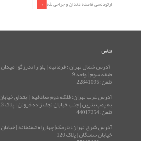
ارتودنسی فاصله دندان و جراحی لثه
تماس
آدرس شمال تهران : فرمانیه | بلوار اندرزگو | میدان 
طبقه سوم | واحد 9
تلفن: 22841095
آدرس غرب تهران: فلکه دوم صادقیه | ابتدای خیابان 
به پمپ بنزین | جنب خیابان نجف زاده فروتن | پلاک 13 | ساختمان بوستان
تلفن: 44017254
خیابان سمنگان | پلاک 120