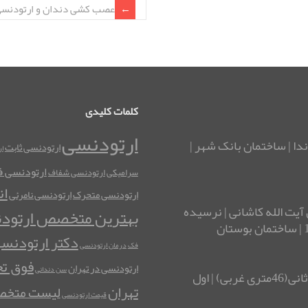
عصب کشی دندان و ارتودنس
کلمات کلیدی
ارتودنسی
ندا | ساختمان بانک شهر |
ارتودنسی ثابت
ا
ارتودنسی فک
سرامیکی
ارتودنسی شفاف
ان
ارتودنسی متحرک
ارتودنسی نامرئی
آیت الله کاشانی | نرسیده
بهترین متخصص ارتود
دکتر ارتودنس
فک
درمان ارتودنسی
فوق ت
ارتودنسی در تهران
سن دندانی
آدرس شرق تهران: نارمک| چهارراه تلفنخانه | خیابان ثانی(46متری غربی) | اول
تهران
لیست متخصص
قیمت ارتودنسی